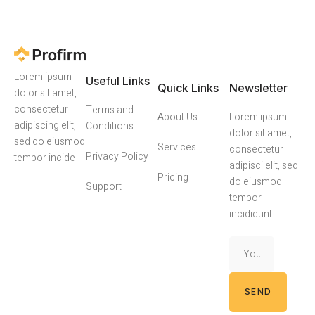
Lorem ipsum
Useful Links
Quick Links
Newsletter
dolor sit amet,
consectetur
Terms and
About Us
Lorem ipsum
adipiscing elit,
Conditions
dolor sit amet,
sed do eiusmod
Services
consectetur
Privacy Policy
tempor incide
adipisci elit, sed
Pricing
do eiusmod
Support
tempor
incididunt
SEND