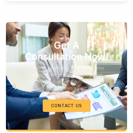
Get A
Consultation Now!
Lorem ipsum dolor sit amet, consectetur
adipiscing elit, sed do eiusmod tempor
incididunt ut labore et dolore magna
aliquat enim admi
CONTACT US