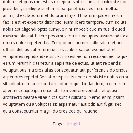
dolores et quas molestias excepturi sint occaecati cupiditate non
provident, similique sunt in culpa qui officia deserunt mollitia
animi, id est laborum et dolorum fuga. Et harum quidem rerum
facilis est et expedita distinctio. Nam libero tempore, cum soluta
nobis est eligendi optio cumque nihil impedit quo minus id quod
maxime placeat facere possimus, omnis voluptas assumenda est,
omnis dolor repellendus. Temporibus autem quibusdam et aut
officiis debitis aut rerum necessitatibus saepe eveniet ut et
voluptates repudiandae sint et molestiae non recusandae. Itaque
earum rerum hic tenetur a sapiente delectus, ut aut reiciendis
voluptatibus maiores alias consequatur aut perferendis doloribus
asperiores repellat.Sed ut perspiciatis unde omnis iste natus error
sit voluptatem accusantium doloremque laudantium, totam rem
aperiam, eaque ipsa quae ab illo inventore veritatis et quasi
architecto beatae vitae dicta sunt explicabo. Nemo enim ipsam
voluptatem quia voluptas sit aspernatur aut odit aut fugit, sed
quia consequuntur magni dolores eos qui ratione
Tags :
Insight